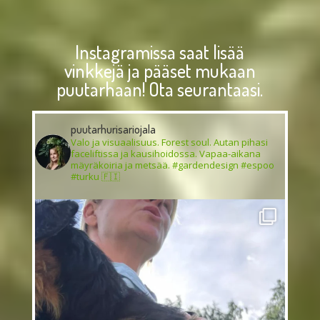
Instagramissa saat lisää
vinkkejä ja pääset mukaan
puutarhaan! Ota seurantaasi.
puutarhurisariojala
Valo ja visuaalisuus. Forest soul. Autan pihasi
faceliftissa ja kausihoidossa. Vapaa-aikana
mäyräkoiria ja metsää. #gardendesign #espoo
#turku 🇫🇮