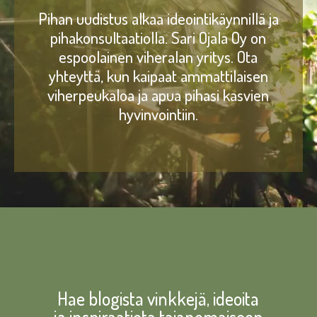
Pihan uudistus alkaa ideointikäynnillä ja
pihakonsultaatiolla. Sari Ojala Oy on
espoolainen viheralan yritys. Ota
yhteyttä, kun kaipaat ammattilaisen
viherpeukaloa ja apua pihasi kasvien
hyvinvointiin.
Hae blogista vinkkejä, ideoita
ja inspiraatiota taianomaiseen