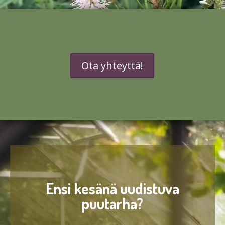
Ota yhteyttä!
Ensi kesänä uudistuva
puutarha?