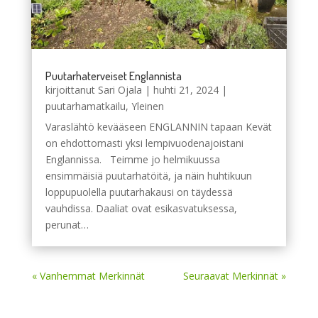
Puutarhaterveiset Englannista
kirjoittanut
Sari Ojala
|
huhti 21, 2024
|
puutarhamatkailu
,
Yleinen
Varaslähtö kevääseen ENGLANNIN tapaan Kevät
on ehdottomasti yksi lempivuodenajoistani
Englannissa. Teimme jo helmikuussa
ensimmäisiä puutarhatöitä, ja näin huhtikuun
loppupuolella puutarhakausi on täydessä
vauhdissa. Daaliat ovat esikasvatuksessa,
perunat…
« Vanhemmat Merkinnät
Seuraavat Merkinnät »