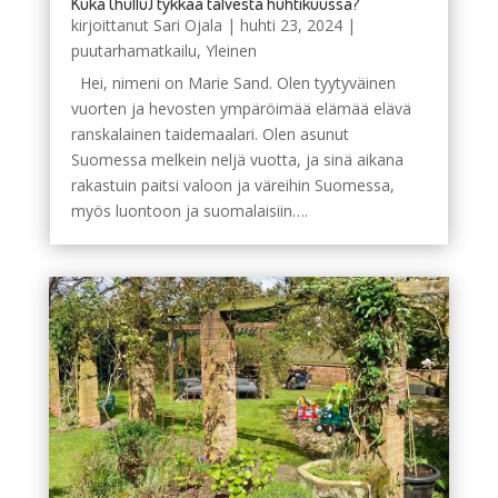
Kuka (hullu) tykkää talvesta huhtikuussa?
kirjoittanut
Sari Ojala
|
huhti 23, 2024
|
puutarhamatkailu
,
Yleinen
Hei, nimeni on Marie Sand. Olen tyytyväinen
vuorten ja hevosten ympäröimää elämää elävä
ranskalainen taidemaalari. Olen asunut
Suomessa melkein neljä vuotta, ja sinä aikana
rakastuin paitsi valoon ja väreihin Suomessa,
myös luontoon ja suomalaisiin….