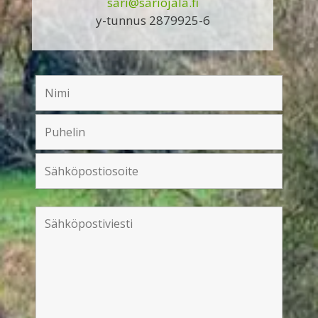
sari@sariojala.fi
y-tunnus 2879925-6