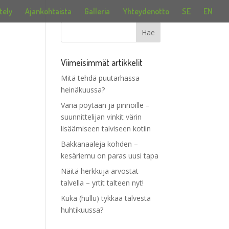
tely
Ajankohtaista
Galleria
Yhteydenotto
SE
EN
Viimeisimmät artikkelit
Mitä tehdä puutarhassa
heinäkuussa?
Väriä pöytään ja pinnoille –
suunnittelijan vinkit värin
lisäämiseen talviseen kotiin
Bakkanaaleja kohden –
kesäriemu on paras uusi tapa
Näitä herkkuja arvostat
talvella – yrtit talteen nyt!
Kuka (hullu) tykkää talvesta
huhtikuussa?