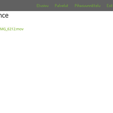
Etusivu
Palvelut
Pihasuunnittelu
Esit
nce
1/IMG_6212.mov