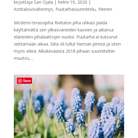
kirjoittaja
Sari Ojala
|
helmi 19, 2020
|
Kotitalousvähennys
,
Puutarhasuunnittelu
,
Yleinen
Moderni terassipiha Rivitalon piha uhkasi jäädä
käyttämättä sen ylikasvaneiden kasvien ja aikansa
eläneiden pihalaattojen vuoksi. Puutarha ei kutsunut
viettämään aikaa. Siitä oli tullut hieman pimeä ja siten
myös viileä. Alkukeväästä 2018 pihaan suunniteltiin
muutos,...
Save