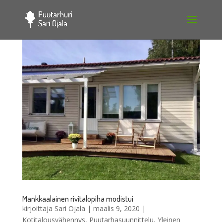
Mankkaalainen rivitalopiha modistui
kirjoittaja
Sari Ojala
|
maalis 9, 2020
|
Kotitalousvähennys
,
Puutarhasuunnittelu
,
Yleinen