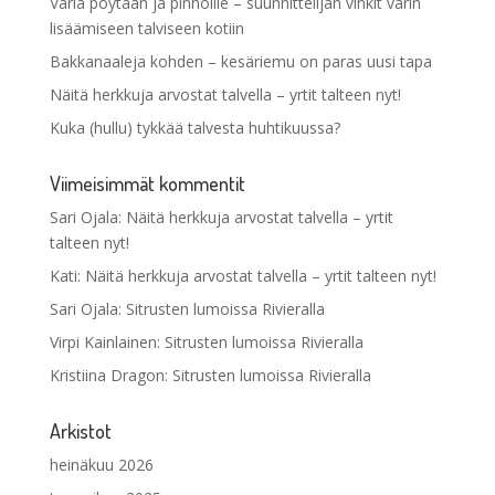
Väriä pöytään ja pinnoille – suunnittelijan vinkit värin
lisäämiseen talviseen kotiin
Bakkanaaleja kohden – kesäriemu on paras uusi tapa
Näitä herkkuja arvostat talvella – yrtit talteen nyt!
Kuka (hullu) tykkää talvesta huhtikuussa?
Viimeisimmät kommentit
Sari Ojala
:
Näitä herkkuja arvostat talvella – yrtit
talteen nyt!
Kati
:
Näitä herkkuja arvostat talvella – yrtit talteen nyt!
Sari Ojala
:
Sitrusten lumoissa Rivieralla
Virpi Kainlainen
:
Sitrusten lumoissa Rivieralla
Kristiina Dragon
:
Sitrusten lumoissa Rivieralla
Arkistot
heinäkuu 2026