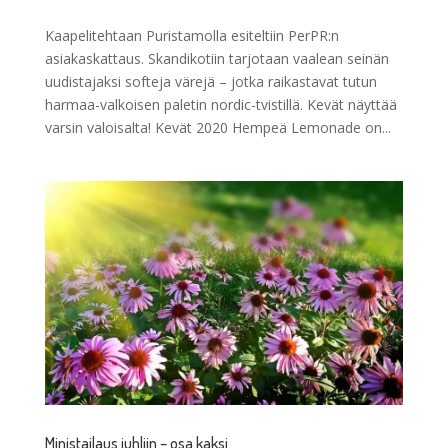
Kaapelitehtaan Puristamolla esiteltiin PerPR:n
asiakaskattaus. Skandikotiin tarjotaan vaalean seinän
uudistajaksi softeja värejä – jotka raikastavat tutun
harmaa-valkoisen paletin nordic-tvistillä. Kevät näyttää
varsin valoisalta! Kevät 2020 Hempeä Lemonade on...
Ministailaus juhliin – osa kaksi