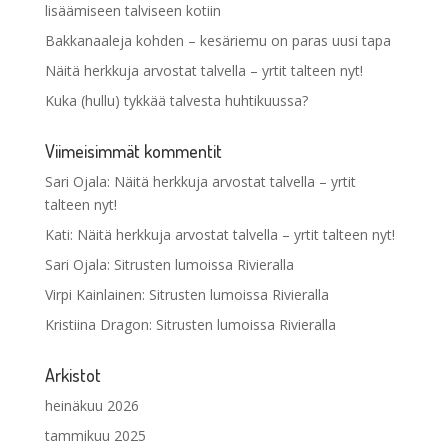
lisäämiseen talviseen kotiin
Bakkanaaleja kohden – kesäriemu on paras uusi tapa
Näitä herkkuja arvostat talvella – yrtit talteen nyt!
Kuka (hullu) tykkää talvesta huhtikuussa?
Viimeisimmät kommentit
Sari Ojala
:
Näitä herkkuja arvostat talvella – yrtit
talteen nyt!
Kati
:
Näitä herkkuja arvostat talvella – yrtit talteen nyt!
Sari Ojala
:
Sitrusten lumoissa Rivieralla
Virpi Kainlainen
:
Sitrusten lumoissa Rivieralla
Kristiina Dragon
:
Sitrusten lumoissa Rivieralla
Arkistot
heinäkuu 2026
tammikuu 2025