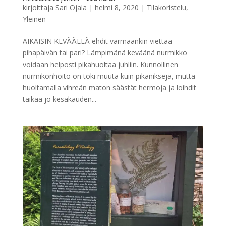
kirjoittaja
Sari Ojala
|
helmi 8, 2020
|
Tilakoristelu
,
Yleinen
AIKAISIN KEVÄÄLLÄ ehdit varmaankin viettää
pihapäivän tai pari? Lämpimänä keväänä nurmikko
voidaan helposti pikahuoltaa juhliin. Kunnollinen
nurmikonhoito on toki muuta kuin pikaniksejä, mutta
huoltamalla vihreän maton säästät hermoja ja loihdit
taikaa jo kesäkauden...