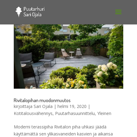
Rivitalopihan muodonmuutos
kirjoittaja
Sari Ojala
|
helmi 19, 2020
|
Kotitalousvähennys
,
Puutarhasuunnittelu
,
Yleinen
Moderni terassipiha Rivitalon piha uhkasi jäädä
käyttämättä sen ylikasvaneiden kasvien ja aikansa