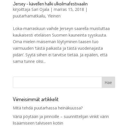
Jersey – kävellen halki ulkoilmafestivaalin
kirjoittaja
Sari Ojala
|
marras 15, 2018
|
puutarhamatkailu
,
Yleinen
Loka-marraskuun vaihde Jerseyn saarella muistuttaa
kaukaisesti eteläisen Suomen kauneinta syyskuuta.
Oma mielen maiseman löytyminen taasen tuo
varmuuden ’tästä paikasta ja tästä vuodenajasta
pidän’. Syytä siihen ei tarvitse tietää. Ja epäilen, että
sama tunne olisi...
Viimeisimmät artikkelit
Mitä tehdä puutarhassa heinäkuussa?
Väriä pöytään ja pinnoille – suunnittelijan vinkit värin
lisäämiseen talviseen kotiin