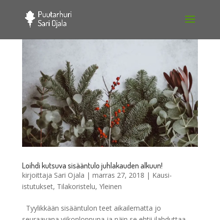
Loihdi kutsuva sisääntulo juhlakauden alkuun!
kirjoittaja
Sari Ojala
|
marras 27, 2018
|
Kausi-
istutukset
,
Tilakoristelu
,
Yleinen
Tyylikkään sisääntulon teet aikailematta jo
seuraavana viikonloppuna ja näin se ehtii ilahduttaa