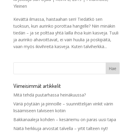
Yleinen
Kevättä ilmassa, haistaahan sen! Tiedätkö sen
tuoksun, kun aurinko porottaa hangelle? Niin minäkin
tiedän – ja se polttaa yhtä lailla ihoa kuin kasveja. Tuuli
ja aurinko ahavoittavat, ei vain huulia ja poskipäitä,
vaan myös ikivihreitä kasveja. Kuten talviherkkä...
Viimeisimmät artikkelit
Mitä tehdä puutarhassa heinäkuussa?
Väriä pöytään ja pinnoille – suunnittelijan vinkit värin
lisäämiseen talviseen kotiin
Bakkanaaleja kohden – kesäriemu on paras uusi tapa
Näitä herkkuja arvostat talvella – yrtit talteen nyt!