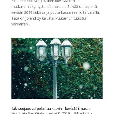
Floridaa? Sen voi jokainen kuvittaa omien
matkailumieltymystensä mukaan. Selvää on se, että
kevään 2019 kukissa ja puutarhassa saa iloita väreillä.
Tätä on jo ehditty kaivata. Puutarhuri tutustui
värikartan...
Talvisuojaus voi pelastaa kasvin – kevättä ilmassa
kirjoittaja
Sari Ojala
|
helmi 8, 2019
|
Pihanhoito
,