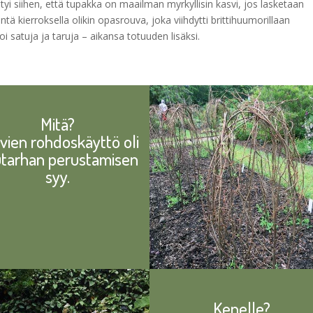
 siihen, että tupakka on maailman myrkyllisin kasvi, jos lasketaan
intä kierroksella olikin opasrouva, joka viihdytti brittihuumorillaan
rtoi satuja ja taruja – aikansa totuuden lisäksi.
Mitä?
vien rohdoskäyttö oli
tarhan perustamisen
syy.
Kenelle?