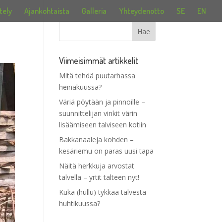
tely
Ajankohtaista
Galleria
Yhteydenotto
SE
EN
Viimeisimmät artikkelit
Mitä tehdä puutarhassa
heinäkuussa?
Väriä pöytään ja pinnoille –
suunnittelijan vinkit värin
lisäämiseen talviseen kotiin
Bakkanaaleja kohden –
kesäriemu on paras uusi tapa
Näitä herkkuja arvostat
talvella – yrtit talteen nyt!
Kuka (hullu) tykkää talvesta
huhtikuussa?