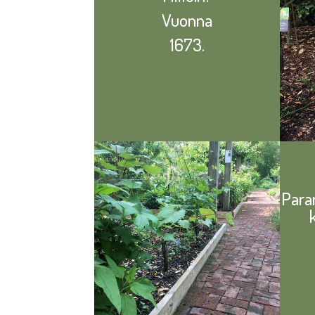
Vuonna
1673.
Paran