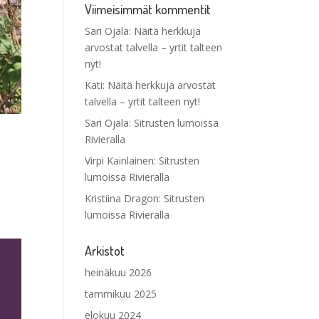
Viimeisimmät kommentit
Sari Ojala
:
Näitä herkkuja
arvostat talvella – yrtit talteen
nyt!
Kati
:
Näitä herkkuja arvostat
talvella – yrtit talteen nyt!
Sari Ojala
:
Sitrusten lumoissa
Rivieralla
Virpi Kainlainen
:
Sitrusten
lumoissa Rivieralla
Kristiina Dragon
:
Sitrusten
lumoissa Rivieralla
Arkistot
u
heinäkuu 2026
tammikuu 2025
elokuu 2024