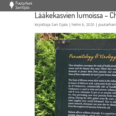
Lääkekasvien lumoissa – C
kirjoittaja
Sari Ojala
|
helmi 6, 2020
|
puutarham