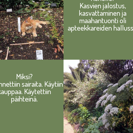
Kasvien jalostus,
kasvattaminen ja
maahantuonti oli
apteekkareiden halluss
Miksi?
nettiin sairaita. Käytiin
kauppaa. Käytettiin
päihteinä.