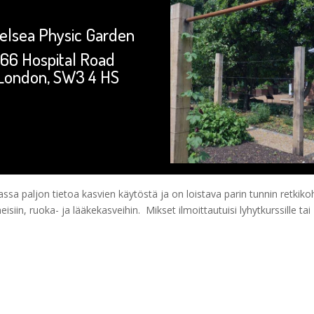
elsea Physic Garden
66 Hospital Road
London, SW3 4 HS
sa paljon tietoa kasvien käytöstä ja on loistava parin tunnin retkik
iin, ruoka- ja lääkekasveihin. Mikset ilmoittautuisi lyhytkurssille tai