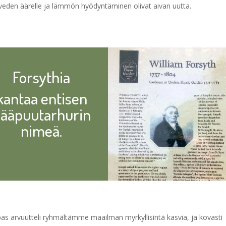
s veden äärelle ja lämmön hyödyntäminen olivat aivan uutta.
Forsythia
kantaa entisen
ääpuutarhurin
nimeä.
as arvuutteli ryhmältämme maailman myrkyllisintä kasvia, ja kovasti