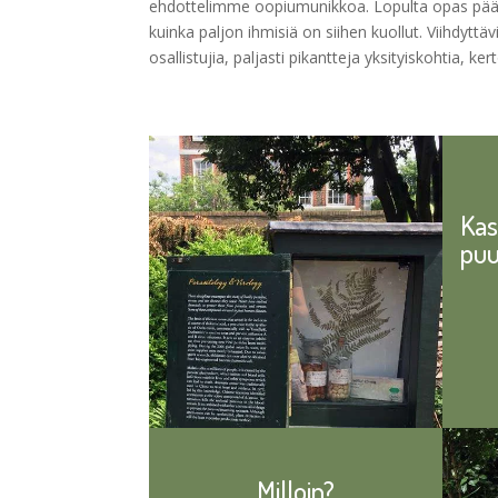
ehdottelimme oopiumunikkoa. Lopulta opas päätyi
kuinka paljon ihmisiä on siihen kuollut. Viihdyttäv
osallistujia, paljasti pikantteja yksityiskohtia, ke
Kas
puu
Milloin?