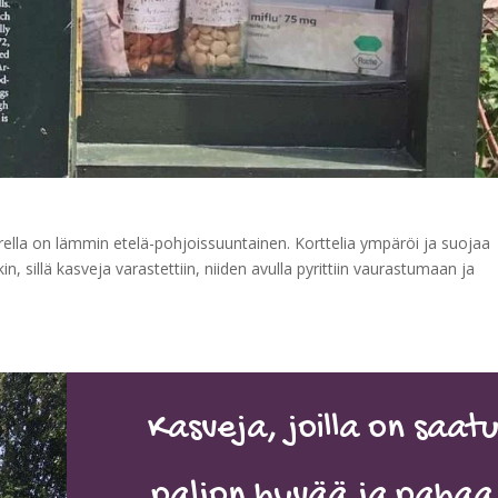
ella on lämmin etelä-pohjoissuuntainen. Korttelia ympäröi ja suojaa
in, sillä kasveja varastettiin, niiden avulla pyrittiin vaurastumaan ja
Kasveja, joilla on saat
paljon hyvää ja pahaa