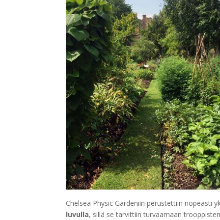
Chelsea Physic Gardeniin perustettiin nopeasti
luvulla
, sillä se tarvittiin turvaamaan trooppist