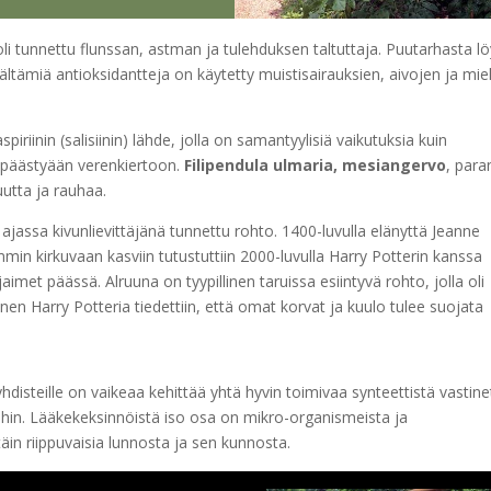
li tunnettu flunssan, astman ja tulehduksen taltuttaja. Puutarhasta lö
sältämiä antioksidantteja on käytetty muistisairauksien, aivojen ja mie
piriinin (salisiinin) lähde, jolla on samantyylisiä vaikutuksia kuin
ti päästyään verenkiertoon.
Filipendula ulmaria, mesiangervo
, para
uutta ja rauhaa.
in ajassa kivunlievittäjänä tunnettu rohto. 1400-luvulla elänyttä Jeanne
emmin kirkuvaan kasviin tutustuttiin 2000-luvulla Harry Potterin kanssa
met päässä. Alruuna on tyypillinen taruissa esiintyvä rohto, jolla oli
en Harry Potteria tiedettiin, että omat korvat ja kuulo tulee suojata
yhdisteille on vaikeaa kehittää yhtä hyvin toimivaa synteettistä vastine
eihin. Lääkekeksinnöistä iso osa on mikro-organismeista ja
täin riippuvaisia lunnosta ja sen kunnosta.