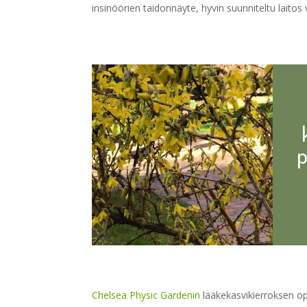
insinöörien taidonnäyte, hyvin suunniteltu laito
p
Chelsea Physic Gardenin
lääkekasvikierroksen op