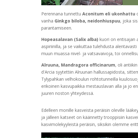
Perennana tunnettu
Aconitum eli ukonhattu
o
vanha
Ginkgo biloba, neidonhiuspuu
, joka si
parantamiseen.
Hopeasalavan (Salix alba)
kuori on entisajan as
aspiriinilla, ja se vaikuttaa tulehdusta alentavas
muun muassa nivel- ja vatsavaivoja, toi onnellis
Alruuna, Mandragora officinarum
, oli antiik
d'Arcia syytettiin Alruunan hallussapidosta, sitt
Tylypahkan velhokoulun rohtotunneilla kuulosuojai
erikoinen kasvupaikka mestauslavan alla ja jo enn
juuren noston yhteydessä.
Edelleen monille kasveista peräisin oleville lääke
ja jälleen katseet on käännetty trooppisiin kasv
kasvimolekyyleistä peräisin, siksikin olemme erit