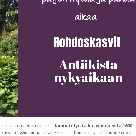
aikaa.
Rohdoskasvit
Antiikista
nykyaikaan
 yksi maailman ensimmäisistä
lämmitetyistä kasvihuoneista 1600-
en kasvien hyvinvointia ja talvehtimista. Puutarha ja kasvihuone olivat