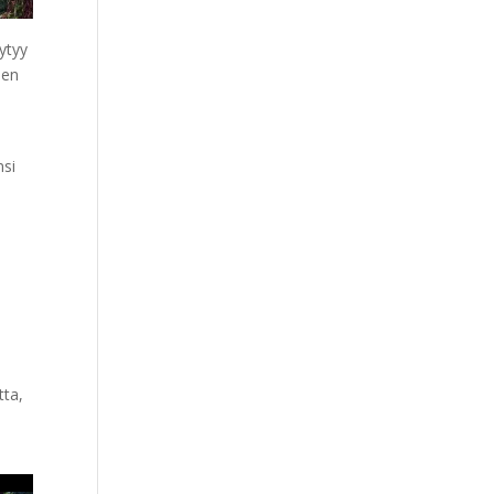
ytyy
len
nsi
tta,