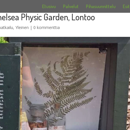
Etusivu
Palvelut
Pihasuunnittelu
Esit
helsea Physic Garden, Lontoo
atkailu
,
Yleinen
|
0 kommenttia