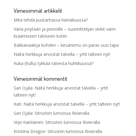
Viimeisimmät artikkelit
Mitä tehdä puutarhassa heinäkuussa?
Väriä pöytään ja pinnoille – suunnittelijan vinkit värin
lisäämiseen talviseen kotiin
Bakkanaaleja kohden – kesäriemu on paras uusi tapa
Näitä herkkuja arvostat talvella – yrtit talteen nyt!
Kuka (hullu) tykkää talvesta huhtikuussa?
Viimeisimmät kommentit
Sari Ojala
:
Näitä herkkuja arvostat talvella – yrtit
talteen nyt!
Kati
:
Näitä herkkuja arvostat talvella – yrtit talteen nyt!
Sari Ojala
:
Sitrusten lumoissa Rivieralla
Virpi Kainlainen
:
Sitrusten lumoissa Rivieralla
Kristiina Dragon
:
Sitrusten lumoissa Rivieralla