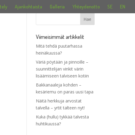
tely
Ajankohtaista
Galleria
Yhteydenotto
SE
EN
Viimeisimmät artikkelit
Mitä tehdä puutarhassa
heinäkuussa?
Väriä pöytään ja pinnoille –
suunnittelijan vinkit värin
lisäämiseen talviseen kotiin
Bakkanaaleja kohden –
kesäriemu on paras uusi tapa
Näitä herkkuja arvostat
talvella – yrtit talteen nyt!
Kuka (hullu) tykkää talvesta
huhtikuussa?