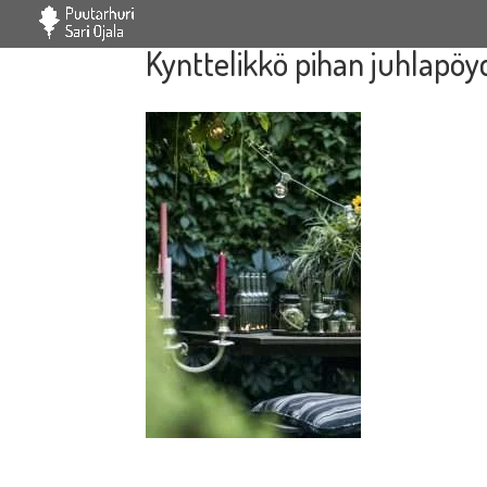
Kynttelikkö pihan juhlapöy