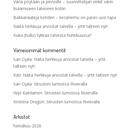
Väriä pöytään ja pinnoille – suunnittelijan vinkit värin
lisäämiseen talviseen kotiin
Bakkanaaleja kohden – kesäriemu on paras uusi tapa
Näitä herkkuja arvostat talvella – yrtit talteen nyt!
Kuka (hullu) tykkää talvesta huhtikuussa?
Viimeisimmät kommentit
Sari Ojala
:
Näitä herkkuja arvostat talvella – yrtit
talteen nyt!
Kati
:
Näitä herkkuja arvostat talvella – yrtit talteen nyt!
Sari Ojala
:
Sitrusten lumoissa Rivieralla
Virpi Kainlainen
:
Sitrusten lumoissa Rivieralla
Kristiina Dragon
:
Sitrusten lumoissa Rivieralla
Arkistot
heinäkuu 2026