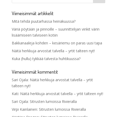
Viimeisimmät artikkelit
Mitä tehdä puutarhassa heinäkuussa?
Väriä pöytään ja pinnoille – suunnittelijan vinkit värin
lisäämiseen talviseen kotiin
Bakkanaaleja kohden – kesäriemu on paras uusi tapa
Näitä herkkuja arvostat talvella – yrtit talteen nyt!
Kuka (hullu) tykkää talvesta huhtikuussa?
Viimeisimmät kommentit
Sari Ojala
:
Näitä herkkuja arvostat talvella – yrtit
talteen nyt!
Kati
:
Näitä herkkuja arvostat talvella – yrtit talteen nyt!
Sari Ojala
:
Sitrusten lumoissa Rivieralla
Virpi Kainlainen
:
Sitrusten lumoissa Rivieralla