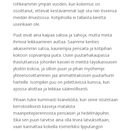
rohkeammin ympäri vuoden, kun kokemus on
osoittanut, etteivät kestävämmät lajit ota niin itseensä
meidän ilmastossa. Kotipihoilla ei tällaista kiirettä
useinkaan ole.
Puut eivät aina kaipaa saksia ja sahoja, mutta meitä
ihmisiä leikkaaminen auttaa. Saamme kenties
aikaisemmin satoa, kauniimpia pensaita ja kotipihan
kokoon sopivampia puita. Usein puutarhakaupassa
ihastuttaessa johonkin kasviin ei mietitä täysikasvuisen
yksilön kokoa, ja silloin puun ja pihan myöhempi
yhteensovittaminen jää ammattitaitoisen puutarhurin
harteille. Isompikin puu on pidettävissä kurissa, kun
ajoissa aloittaa ja leikkaa säännöllisesti.
Pihaan tulee kummasti lisäneliöitä, kun sinne istutetaan
kerroksellisesti kasveja matalista
maanpeiteperennoista pensaisiin ja hedelmäpuihin.
Eikä sen puun tarvitse aina olla leveä latvukseltaan,
vaan kannattaa kokeilla esimerkiksi lipputangon