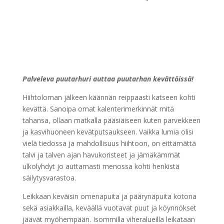
Palveleva puutarhuri auttaa puutarhan kevättöissä!
Hiihtoloman jälkeen käännän reippaasti katseen kohti
kevättä. Sanoipa omat kalenterimerkinnät mitä
tahansa, ollaan matkalla pääsiäiseen kuten parvekkeen
ja kasvihuoneen kevätputsaukseen. Vaikka lumia olisi
vielä tiedossa ja mahdollisuus hiihtoon, on eittämättä
talvi ja talven ajan havukoristeet ja jämäkämmät
ulkolyhdyt jo auttamasti menossa kohti henkistä
säilytysvarastoa.
Leikkaan keväisin omenapuita ja päärynäpuita kotona
sekä asiakkailla, keväällä vuotavat puut ja köynnökset
jäävät myöhempään. Isommilla viheralueilla leikataan