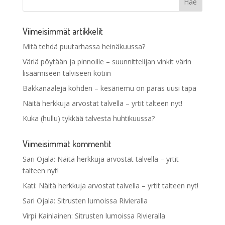
Viimeisimmät artikkelit
Mitä tehdä puutarhassa heinäkuussa?
Väriä pöytään ja pinnoille – suunnittelijan vinkit värin
lisäämiseen talviseen kotiin
Bakkanaaleja kohden – kesäriemu on paras uusi tapa
Näitä herkkuja arvostat talvella – yrtit talteen nyt!
Kuka (hullu) tykkää talvesta huhtikuussa?
Viimeisimmät kommentit
Sari Ojala
:
Näitä herkkuja arvostat talvella – yrtit
talteen nyt!
Kati
:
Näitä herkkuja arvostat talvella – yrtit talteen nyt!
Sari Ojala
:
Sitrusten lumoissa Rivieralla
Virpi Kainlainen
:
Sitrusten lumoissa Rivieralla