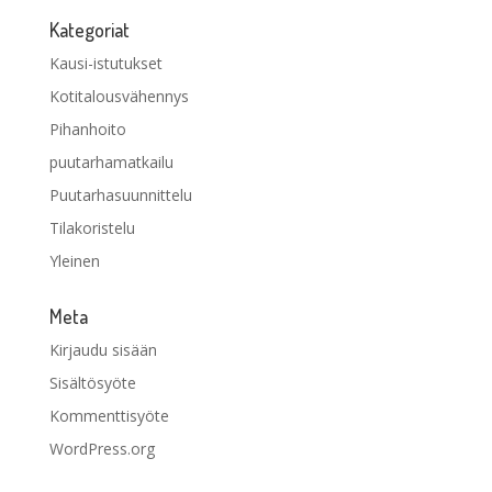
Kategoriat
Kausi-istutukset
Kotitalousvähennys
Pihanhoito
puutarhamatkailu
Puutarhasuunnittelu
Tilakoristelu
Yleinen
Meta
Kirjaudu sisään
Sisältösyöte
Kommenttisyöte
WordPress.org