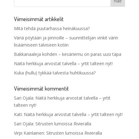
Viimeisimmät artikkelit
Mitä tehdä puutarhassa heinäkuussa?
Väriä pöytään ja pinnoille – suunnittelijan vinkit värin
lisäämiseen talviseen kotiin
Bakkanaaleja kohden – kesäriemu on paras uusi tapa
Näitä herkkuja arvostat talvella – yrtit talteen nyt!
Kuka (hullu) tykkää talvesta huhtikuussa?
Viimeisimmät kommentit
Sari Ojala
:
Näitä herkkuja arvostat talvella – yrtit
talteen nyt!
Kati
:
Näitä herkkuja arvostat talvella – yrtit talteen nyt!
Sari Ojala
:
Sitrusten lumoissa Rivieralla
Virpi Kainlainen
:
Sitrusten lumoissa Rivieralla