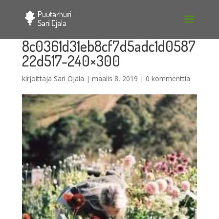
8c0361d31eb8cf7d5adc1d0587
22d517-240×300
kirjoittaja
Sari Ojala
|
maalis 8, 2019
|
0 kommenttia