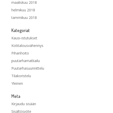
maaliskuu 2018
helmikuu 2018
tammikuu 2018
Kategoriat
Kausi-istutukset
Kotitalousvähennys
Pihanhoito
puutarhamatkailu
Puutarhasuunnittelu
Tilakoristelu
Yleinen
Meta
Kirjaudu sisään
Sisältösyöte