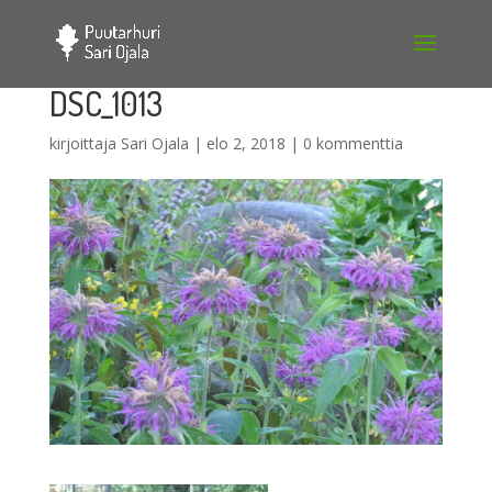
DSC_1013
kirjoittaja
Sari Ojala
|
elo 2, 2018
|
0 kommenttia