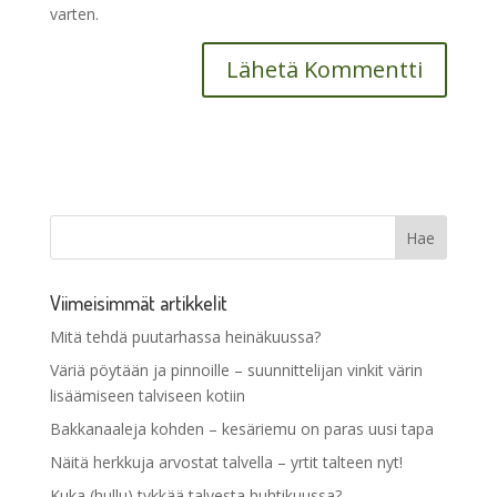
varten.
Viimeisimmät artikkelit
Mitä tehdä puutarhassa heinäkuussa?
Väriä pöytään ja pinnoille – suunnittelijan vinkit värin
lisäämiseen talviseen kotiin
Bakkanaaleja kohden – kesäriemu on paras uusi tapa
Näitä herkkuja arvostat talvella – yrtit talteen nyt!
Kuka (hullu) tykkää talvesta huhtikuussa?