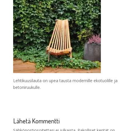
Lehtikuusilauta on upea tausta modernille ekotuolille ja
betoniruukulle.
Lähetä Kommentti
Sähköpostiosoitettasi ei julkaista.
Pakolliset kentät on