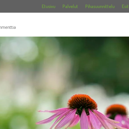
Etusivu
Palvelut
Pihasuunnittelu
Esit
mmenttia