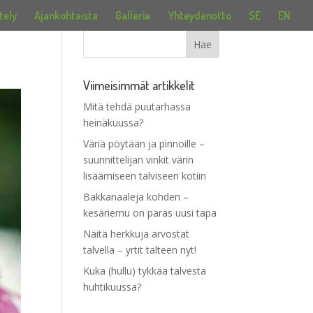
tely
Ajankohtaista
Galleria
Yhteydenotto
SE
EN
Viimeisimmät artikkelit
Mitä tehdä puutarhassa
heinäkuussa?
Väriä pöytään ja pinnoille –
suunnittelijan vinkit värin
lisäämiseen talviseen kotiin
Bakkanaaleja kohden –
kesäriemu on paras uusi tapa
Näitä herkkuja arvostat
talvella – yrtit talteen nyt!
Kuka (hullu) tykkää talvesta
huhtikuussa?