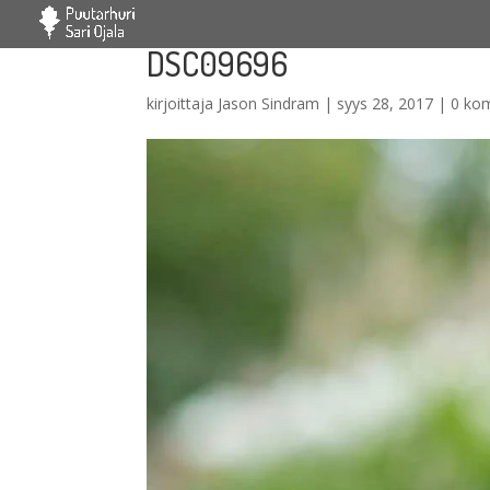
DSC09696
kirjoittaja
Jason Sindram
|
syys 28, 2017
|
0 ko