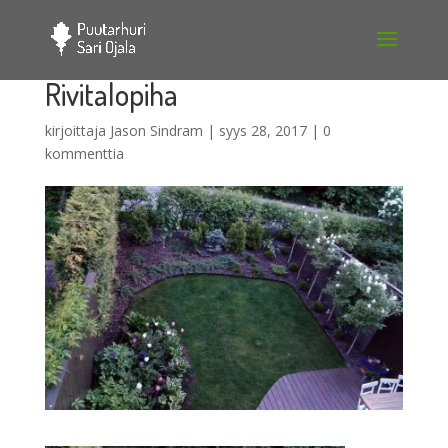
Rivitalopiha
kirjoittaja
Jason Sindram
|
syys 28, 2017
|
0
kommenttia