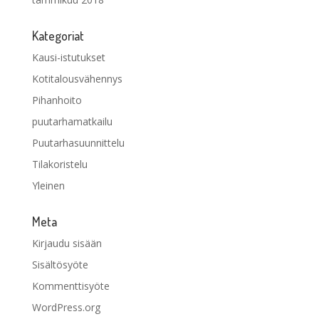
Kategoriat
Kausi-istutukset
Kotitalousvähennys
Pihanhoito
puutarhamatkailu
Puutarhasuunnittelu
Tilakoristelu
Yleinen
Meta
Kirjaudu sisään
Sisältösyöte
Kommenttisyöte
WordPress.org