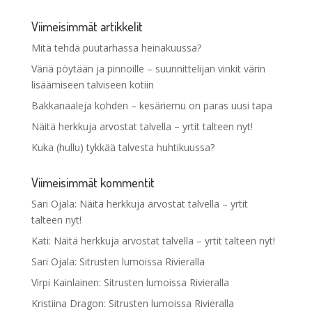
Viimeisimmät artikkelit
Mitä tehdä puutarhassa heinäkuussa?
Väriä pöytään ja pinnoille – suunnittelijan vinkit värin
lisäämiseen talviseen kotiin
Bakkanaaleja kohden – kesäriemu on paras uusi tapa
Näitä herkkuja arvostat talvella – yrtit talteen nyt!
Kuka (hullu) tykkää talvesta huhtikuussa?
Viimeisimmät kommentit
Sari Ojala
:
Näitä herkkuja arvostat talvella – yrtit
talteen nyt!
Kati
:
Näitä herkkuja arvostat talvella – yrtit talteen nyt!
Sari Ojala
:
Sitrusten lumoissa Rivieralla
Virpi Kainlainen
:
Sitrusten lumoissa Rivieralla
Kristiina Dragon
:
Sitrusten lumoissa Rivieralla