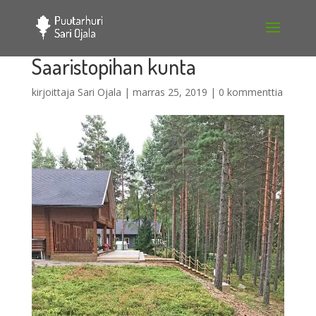
Saaristopihan kunta
kirjoittaja
Sari Ojala
|
marras 25, 2019
|
0 kommenttia