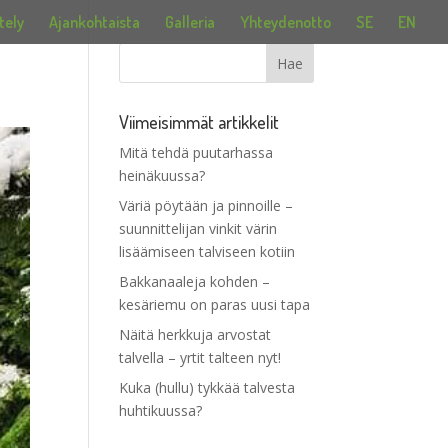
tely
Ajankohtaista
Galleria
Yhteydenotto
SE
EN
Viimeisimmät artikkelit
Mitä tehdä puutarhassa
heinäkuussa?
Väriä pöytään ja pinnoille –
suunnittelijan vinkit värin
lisäämiseen talviseen kotiin
Bakkanaaleja kohden –
kesäriemu on paras uusi tapa
Näitä herkkuja arvostat
talvella – yrtit talteen nyt!
Kuka (hullu) tykkää talvesta
huhtikuussa?