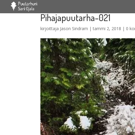
Pihajapuutarha-021
kirjoittaja
Jason Sindram
|
tammi 2, 2018
|
0 k