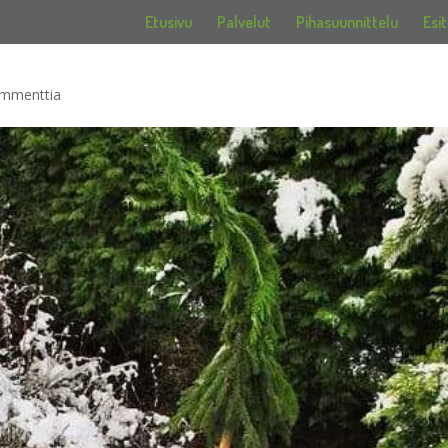
Etusivu
Palvelut
Pihasuunnittelu
Esit
ommenttia