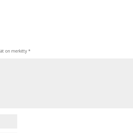
tät on merkitty
*