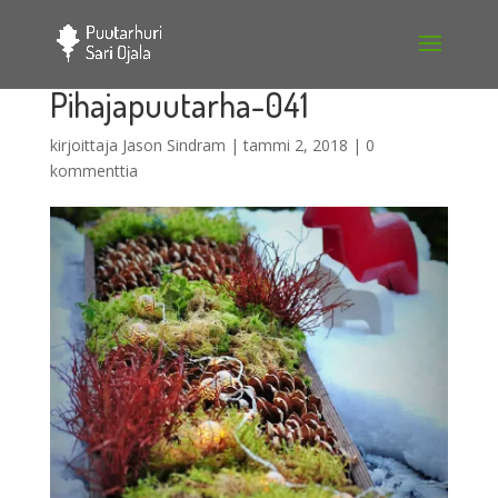
Pihajapuutarha-041
kirjoittaja
Jason Sindram
|
tammi 2, 2018
|
0
kommenttia