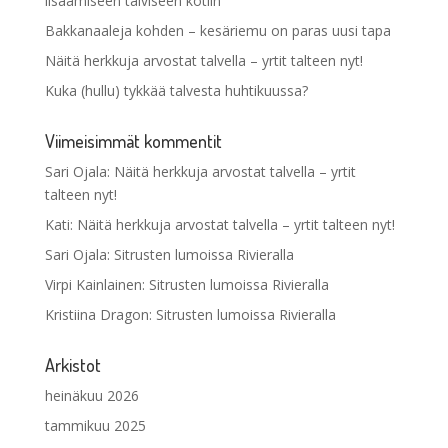
lisäämiseen talviseen kotiin
Bakkanaaleja kohden – kesäriemu on paras uusi tapa
Näitä herkkuja arvostat talvella – yrtit talteen nyt!
Kuka (hullu) tykkää talvesta huhtikuussa?
Viimeisimmät kommentit
Sari Ojala
:
Näitä herkkuja arvostat talvella – yrtit
talteen nyt!
Kati
:
Näitä herkkuja arvostat talvella – yrtit talteen nyt!
Sari Ojala
:
Sitrusten lumoissa Rivieralla
Virpi Kainlainen
:
Sitrusten lumoissa Rivieralla
Kristiina Dragon
:
Sitrusten lumoissa Rivieralla
Arkistot
heinäkuu 2026
tammikuu 2025