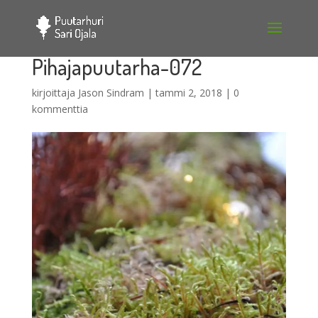
Pihajapuutarha-072
kirjoittaja
Jason Sindram
|
tammi 2, 2018
|
0
kommenttia