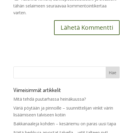
tähän selaimeen seuraavaa kommentointikertaa
varten.
Viimeisimmät artikkelit
Mitä tehdä puutarhassa heinäkuussa?
Väriä pöytään ja pinnoille – suunnittelijan vinkit värin
lisäämiseen talviseen kotiin
Bakkanaaleja kohden – kesäriemu on paras uusi tapa
Näitä herkkuja arvostat talvella – yrtit talteen nyt!