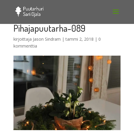
Pihajapuutarha-089
kirjoittaja
Jason Sindram
|
tammi 2, 2018
|
0
kommenttia