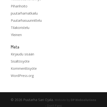
Pihanhoito
puutarhamatkailu
Puutarhasuunnittelu
Tilakoristelu
Yleinen
Meta
Kirjaudu sisään
Sisältösyöte
Kommenttisyöte
WordPress.org
© 2026 Puutarha Sari Ojala.
Website by
DP Websolutions
– Don’t Panic