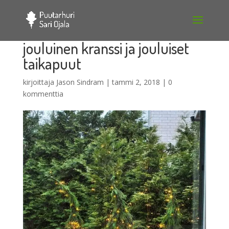
jouluinen kranssi ja jouluiset
taikapuut
kirjoittaja
Jason Sindram
|
tammi 2, 2018
|
0
kommenttia