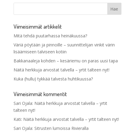
Viimeisimmät artikkelit
Mitä tehdä puutarhassa heinäkuussa?
Väriä pöytään ja pinnoille – suunnittelijan vinkit värin
lisäämiseen talviseen kotiin
Bakkanaaleja kohden – kesäriemu on paras uusi tapa
Näitä herkkuja arvostat talvella – yrtit talteen nyt!
Kuka (hullu) tykkää talvesta huhtikuussa?
Viimeisimmät kommentit
Sari Ojala
:
Näitä herkkuja arvostat talvella – yrtit
talteen nyt!
Kati
:
Näitä herkkuja arvostat talvella – yrtit talteen nyt!
Sari Ojala
:
Sitrusten lumoissa Rivieralla