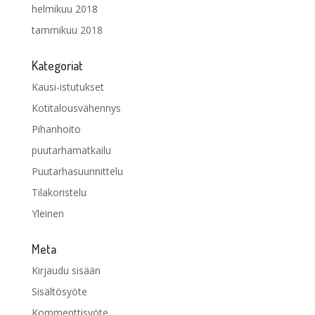
helmikuu 2018
tammikuu 2018
Kategoriat
Kausi-istutukset
Kotitalousvähennys
Pihanhoito
puutarhamatkailu
Puutarhasuunnittelu
Tilakoristelu
Yleinen
Meta
Kirjaudu sisään
Sisältösyöte
Kommenttisyöte