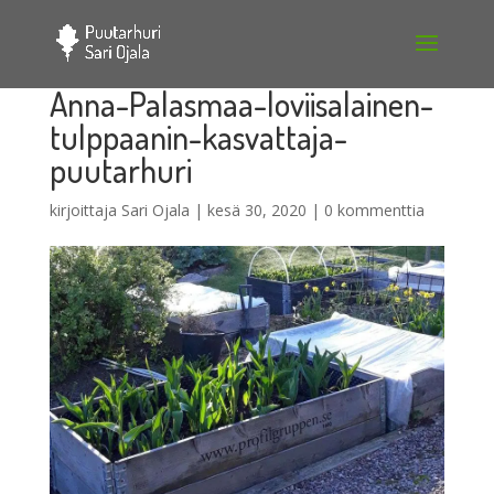
Anna-Palasmaa-loviisalainen-
tulppaanin-kasvattaja-
puutarhuri
kirjoittaja
Sari Ojala
|
kesä 30, 2020
|
0 kommenttia