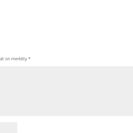
tät on merkitty
*