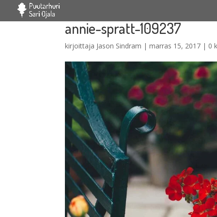
annie-spratt-109237
kirjoittaja
Jason Sindram
|
marras 15, 2017
|
0 