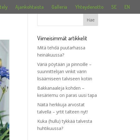
tely
Ajankohtaista
Galleria
Yhteydenotto
SE
EN
Viimeisimmät artikkelit
Mitä tehdä puutarhassa
heinäkuussa?
Väriä pöytään ja pinnoille –
suunnittelijan vinkit värin
lisäämiseen talviseen kotiin
Bakkanaaleja kohden –
kesäriemu on paras uusi tapa
Näitä herkkuja arvostat
talvella – yrtit talteen nyt!
Kuka (hullu) tykkää talvesta
huhtikuussa?