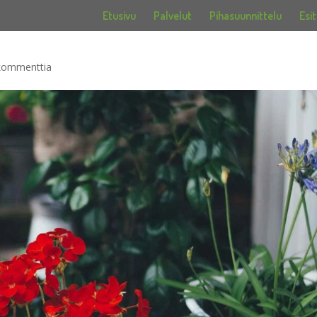
Etusivu
Palvelut
Pihasuunnittelu
Esit
kommenttia