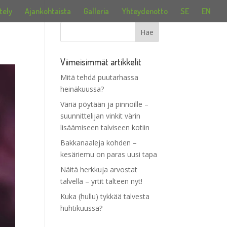
tely
Ajankohtaista
Galleria
Yhteydenotto
SE
EN
Viimeisimmät artikkelit
Mitä tehdä puutarhassa
heinäkuussa?
Väriä pöytään ja pinnoille –
suunnittelijan vinkit värin
lisäämiseen talviseen kotiin
Bakkanaaleja kohden –
kesäriemu on paras uusi tapa
Näitä herkkuja arvostat
talvella – yrtit talteen nyt!
Kuka (hullu) tykkää talvesta
huhtikuussa?