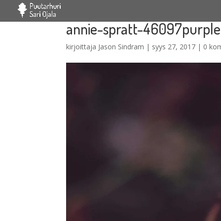
annie-spratt-46097purple
kirjoittaja
Jason Sindram
|
syys 27, 2017
|
0 ko