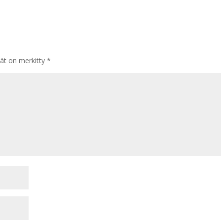
tät on merkitty
*