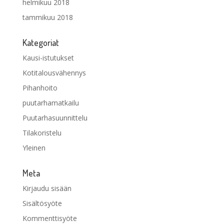
helmikuu 2018
tammikuu 2018
Kategoriat
Kausi-istutukset
Kotitalousvähennys
Pihanhoito
puutarhamatkailu
Puutarhasuunnittelu
Tilakoristelu
Yleinen
Meta
Kirjaudu sisään
Sisältösyöte
Kommenttisyöte