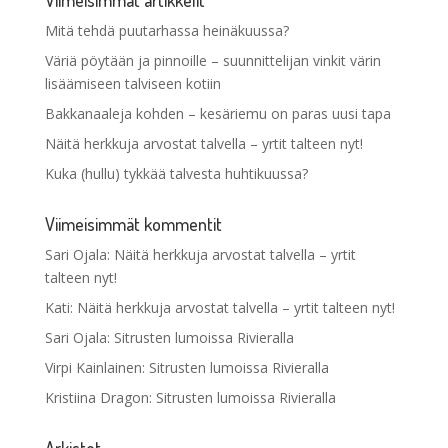
Mitä tehdä puutarhassa heinäkuussa?
Väriä pöytään ja pinnoille – suunnittelijan vinkit värin
lisäämiseen talviseen kotiin
Bakkanaaleja kohden – kesäriemu on paras uusi tapa
Näitä herkkuja arvostat talvella – yrtit talteen nyt!
Kuka (hullu) tykkää talvesta huhtikuussa?
Viimeisimmät kommentit
Sari Ojala
:
Näitä herkkuja arvostat talvella – yrtit
talteen nyt!
Kati
:
Näitä herkkuja arvostat talvella – yrtit talteen nyt!
Sari Ojala
:
Sitrusten lumoissa Rivieralla
Virpi Kainlainen
:
Sitrusten lumoissa Rivieralla
Kristiina Dragon
:
Sitrusten lumoissa Rivieralla
Arkistot