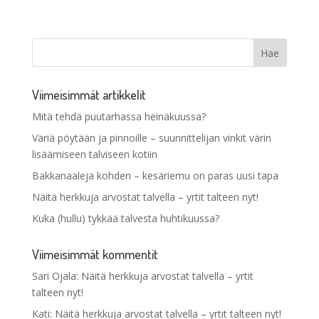
Viimeisimmät artikkelit
Mitä tehdä puutarhassa heinäkuussa?
Väriä pöytään ja pinnoille – suunnittelijan vinkit värin
lisäämiseen talviseen kotiin
Bakkanaaleja kohden – kesäriemu on paras uusi tapa
Näitä herkkuja arvostat talvella – yrtit talteen nyt!
Kuka (hullu) tykkää talvesta huhtikuussa?
Viimeisimmät kommentit
Sari Ojala
:
Näitä herkkuja arvostat talvella – yrtit
talteen nyt!
Kati
:
Näitä herkkuja arvostat talvella – yrtit talteen nyt!