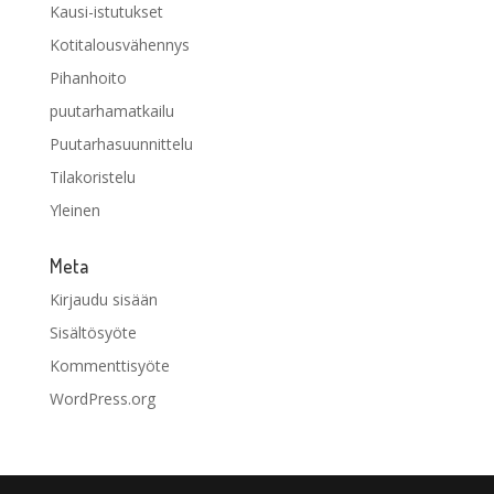
Kausi-istutukset
Kotitalousvähennys
Pihanhoito
puutarhamatkailu
Puutarhasuunnittelu
Tilakoristelu
Yleinen
Meta
Kirjaudu sisään
Sisältösyöte
Kommenttisyöte
WordPress.org