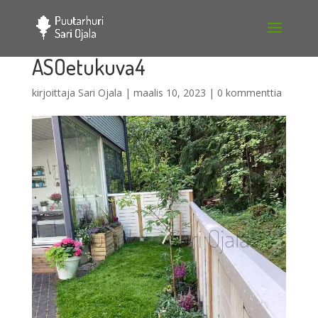
ASOetukuva4
kirjoittaja
Sari Ojala
|
maalis 10, 2023
|
0 kommenttia