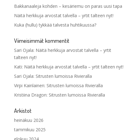
Bakkanaaleja kohden – kesäriemu on paras uusi tapa
Näitä herkkuja arvostat talvella – yrtit talteen nyt!
Kuka (hullu) tykkää talvesta huhtikuussa?
Viimeisimmät kommentit
Sari Ojala
:
Näitä herkkuja arvostat talvella – yrtit
talteen nyt!
Kati
:
Näitä herkkuja arvostat talvella – yrtit talteen nyt!
Sari Ojala
:
Sitrusten lumoissa Rivieralla
Virpi Kainlainen
:
Sitrusten lumoissa Rivieralla
Kristiina Dragon
:
Sitrusten lumoissa Rivieralla
Arkistot
heinäkuu 2026
tammikuu 2025
elokuu 2024