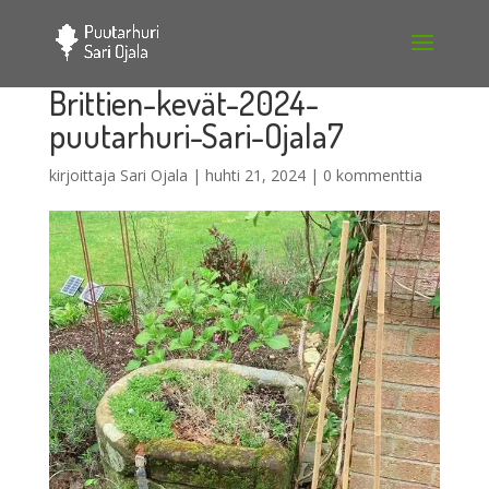
Brittien-kevät-2024-
puutarhuri-Sari-Ojala7
kirjoittaja
Sari Ojala
|
huhti 21, 2024
|
0 kommenttia