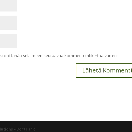
vustoni tähän selaimeen seuraavaa kommentointikertaa varten.
lutions
– Don’t Panic