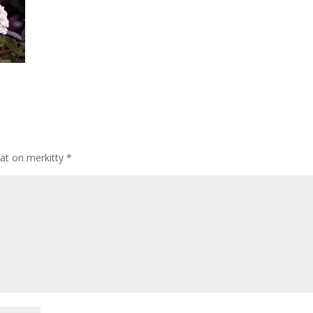
tät on merkitty
*