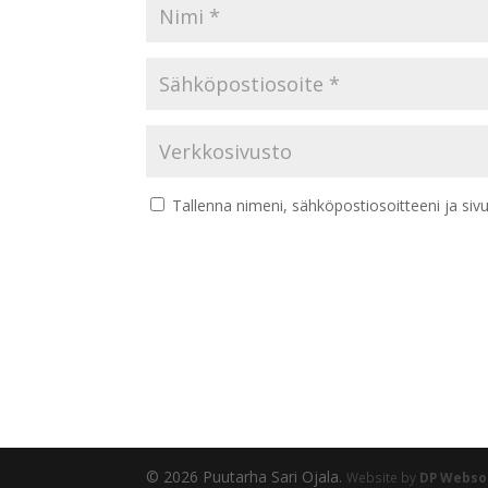
Tallenna nimeni, sähköpostiosoitteeni ja si
© 2026 Puutarha Sari Ojala.
Website by
DP Webso