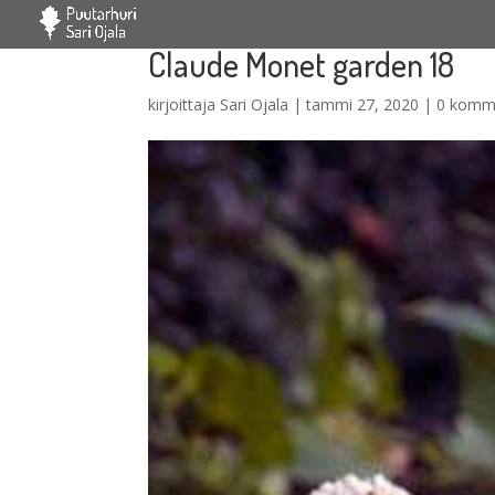
Claude Monet garden 18
kirjoittaja
Sari Ojala
|
tammi 27, 2020
|
0 komm