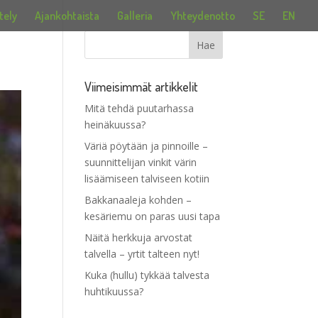
tely
Ajankohtaista
Galleria
Yhteydenotto
SE
EN
Viimeisimmät artikkelit
Mitä tehdä puutarhassa
heinäkuussa?
Väriä pöytään ja pinnoille –
suunnittelijan vinkit värin
lisäämiseen talviseen kotiin
Bakkanaaleja kohden –
kesäriemu on paras uusi tapa
Näitä herkkuja arvostat
talvella – yrtit talteen nyt!
Kuka (hullu) tykkää talvesta
huhtikuussa?