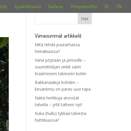
tely
Ajankohtaista
Galleria
Yhteydenotto
SE
EN
Viimeisimmät artikkelit
Mitä tehdä puutarhassa
heinäkuussa?
Väriä pöytään ja pinnoille –
suunnittelijan vinkit värin
lisäämiseen talviseen kotiin
Bakkanaaleja kohden –
kesäriemu on paras uusi tapa
Näitä herkkuja arvostat
talvella – yrtit talteen nyt!
Kuka (hullu) tykkää talvesta
huhtikuussa?