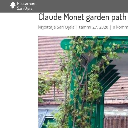
Claude Monet garden path
kirjoittaja
Sari Ojala
|
tammi 27, 2020
|
0 komm