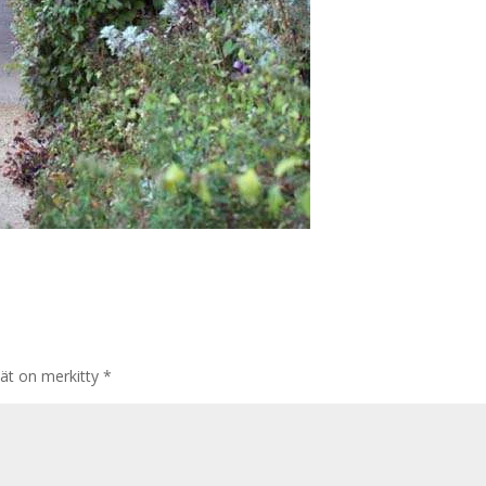
tät on merkitty
*