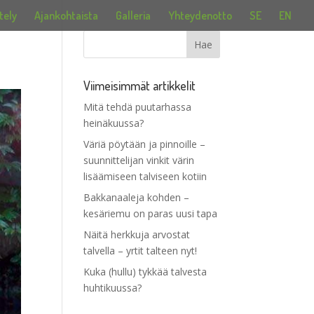
tely
Ajankohtaista
Galleria
Yhteydenotto
SE
EN
Viimeisimmät artikkelit
Mitä tehdä puutarhassa
heinäkuussa?
Väriä pöytään ja pinnoille –
suunnittelijan vinkit värin
lisäämiseen talviseen kotiin
Bakkanaaleja kohden –
kesäriemu on paras uusi tapa
Näitä herkkuja arvostat
talvella – yrtit talteen nyt!
Kuka (hullu) tykkää talvesta
huhtikuussa?