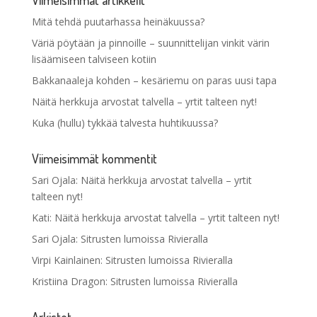
Mitä tehdä puutarhassa heinäkuussa?
Väriä pöytään ja pinnoille – suunnittelijan vinkit värin
lisäämiseen talviseen kotiin
Bakkanaaleja kohden – kesäriemu on paras uusi tapa
Näitä herkkuja arvostat talvella – yrtit talteen nyt!
Kuka (hullu) tykkää talvesta huhtikuussa?
Viimeisimmät kommentit
Sari Ojala
:
Näitä herkkuja arvostat talvella – yrtit
talteen nyt!
Kati
:
Näitä herkkuja arvostat talvella – yrtit talteen nyt!
Sari Ojala
:
Sitrusten lumoissa Rivieralla
Virpi Kainlainen
:
Sitrusten lumoissa Rivieralla
Kristiina Dragon
:
Sitrusten lumoissa Rivieralla
Arkistot