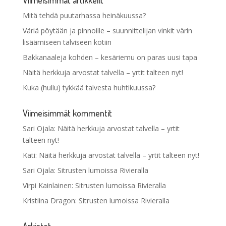
Mitä tehdä puutarhassa heinäkuussa?
Väriä pöytään ja pinnoille – suunnittelijan vinkit värin
lisäämiseen talviseen kotiin
Bakkanaaleja kohden – kesäriemu on paras uusi tapa
Näitä herkkuja arvostat talvella – yrtit talteen nyt!
Kuka (hullu) tykkää talvesta huhtikuussa?
Viimeisimmät kommentit
Sari Ojala
:
Näitä herkkuja arvostat talvella – yrtit
talteen nyt!
Kati
:
Näitä herkkuja arvostat talvella – yrtit talteen nyt!
Sari Ojala
:
Sitrusten lumoissa Rivieralla
Virpi Kainlainen
:
Sitrusten lumoissa Rivieralla
Kristiina Dragon
:
Sitrusten lumoissa Rivieralla
Arkistot