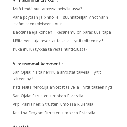
Mitä tehdä puutarhassa heinäkuussa?
Väriä pöytään ja pinnoille – suunnittelijan vinkit värin
lisäämiseen talviseen kotiin
Bakkanaaleja kohden – kesäriemu on paras uusi tapa
Näitä herkkuja arvostat talvella – yrtit talteen nyt!
Kuka (hullu) tykkää talvesta huhtikuussa?
Viimeisimmät kommentit
Sari Ojala
:
Näitä herkkuja arvostat talvella – yrtit
talteen nyt!
Kati
:
Näitä herkkuja arvostat talvella – yrtit talteen nyt!
Sari Ojala
:
Sitrusten lumoissa Rivieralla
Virpi Kainlainen
:
Sitrusten lumoissa Rivieralla
Kristiina Dragon
:
Sitrusten lumoissa Rivieralla
Arkistot