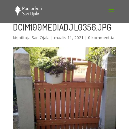
DCIM100MEDIADJI_0356.JPG
kirjoittaja
Sari Ojala
|
maalis 11, 2021
|
0 kommenttia