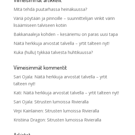
Mitä tehdä puutarhassa heinäkuussa?
Väriä pöytään ja pinnoille – suunnittelijan vinkit värin
lisäämiseen talviseen kotiin
Bakkanaaleja kohden – kesäriemu on paras uusi tapa
Näitä herkkuja arvostat talvella – yrtit talteen nyt!
Kuka (hullu) tykkää talvesta huhtikuussa?
Viimeisimmät kommentit
Sari Ojala
:
Näitä herkkuja arvostat talvella – yrtit
talteen nyt!
Kati
:
Näitä herkkuja arvostat talvella – yrtit talteen nyt!
Sari Ojala
:
Sitrusten lumoissa Rivieralla
Virpi Kainlainen
:
Sitrusten lumoissa Rivieralla
Kristiina Dragon
:
Sitrusten lumoissa Rivieralla
Arkistot