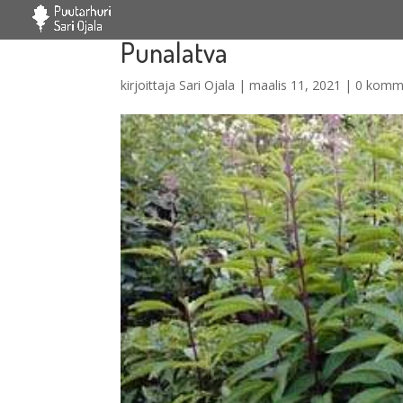
Punalatva
kirjoittaja
Sari Ojala
|
maalis 11, 2021
|
0 komm