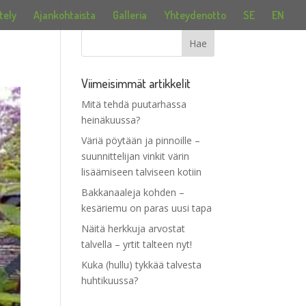
tely
Ajankohtaista
Galleria
Yhteydenotto
SE
EN
Viimeisimmät artikkelit
Mitä tehdä puutarhassa
heinäkuussa?
Väriä pöytään ja pinnoille –
suunnittelijan vinkit värin
lisäämiseen talviseen kotiin
Bakkanaaleja kohden –
kesäriemu on paras uusi tapa
Näitä herkkuja arvostat
talvella – yrtit talteen nyt!
Kuka (hullu) tykkää talvesta
huhtikuussa?