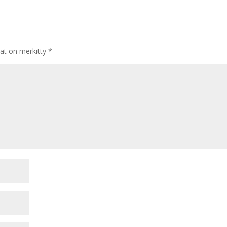
tät on merkitty
*