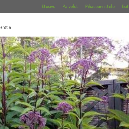
Etusivu
Palvelut
Pihasuunnittelu
Esit
enttia