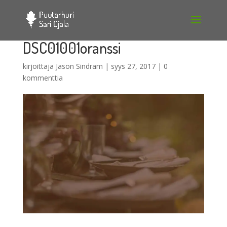
DSC01001oranssi
kirjoittaja
Jason Sindram
|
syys 27, 2017
|
0
kommenttia