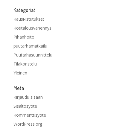
Kategoriat
Kausi-istutukset
Kotitalousvähennys
Pihanhoito
puutarhamatkailu
Puutarhasuunnittelu
Tilakoristelu
Yleinen
Meta
Kirjaudu sisään
Sisältösyöte
Kommenttisyöte
WordPress.org