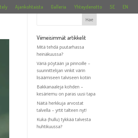
tely
Ajankohtaista
Galleria
Yhteydenotto
SE
EN
Viimeisimmät artikkelit
Mitä tehdä puutarhassa
heinäkuussa?
Väriä pöytään ja pinnoille –
suunnittelijan vinkit värin
lisäämiseen talviseen kotiin
Bakkanaaleja kohden –
kesäriemu on paras uusi tapa
Näitä herkkuja arvostat
talvella – yrtit talteen nyt!
Kuka (hullu) tykkää talvesta
huhtikuussa?