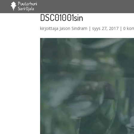
DSC01001sin
kirjoittaja
Jason Sindram
|
syys 27, 2017
|
0 ko