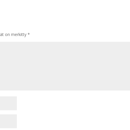
tät on merkitty
*