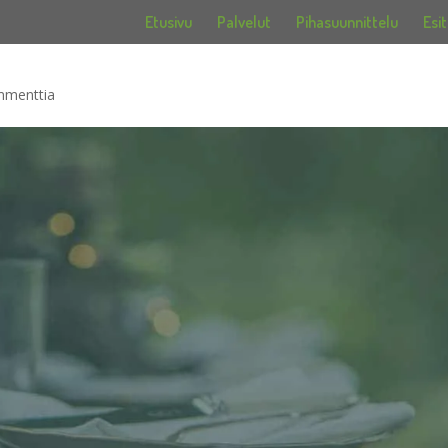
Etusivu
Palvelut
Pihasuunnittelu
Esit
mmenttia