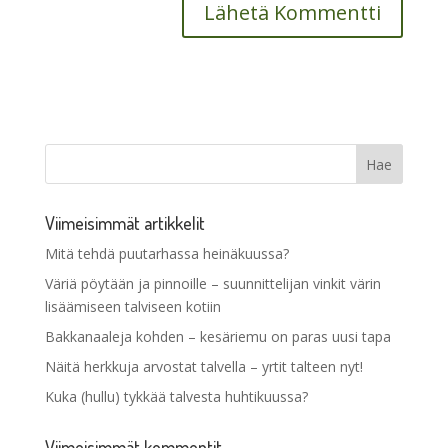
Viimeisimmät artikkelit
Mitä tehdä puutarhassa heinäkuussa?
Väriä pöytään ja pinnoille – suunnittelijan vinkit värin
lisäämiseen talviseen kotiin
Bakkanaaleja kohden – kesäriemu on paras uusi tapa
Näitä herkkuja arvostat talvella – yrtit talteen nyt!
Kuka (hullu) tykkää talvesta huhtikuussa?
Viimeisimmät kommentit