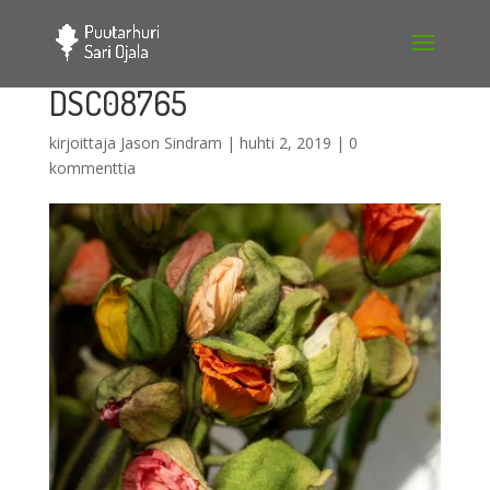
DSC08765
kirjoittaja
Jason Sindram
|
huhti 2, 2019
|
0
kommenttia