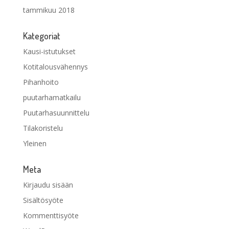
tammikuu 2018
Kategoriat
Kausi-istutukset
Kotitalousvähennys
Pihanhoito
puutarhamatkailu
Puutarhasuunnittelu
Tilakoristelu
Yleinen
Meta
Kirjaudu sisään
Sisältösyöte
Kommenttisyöte