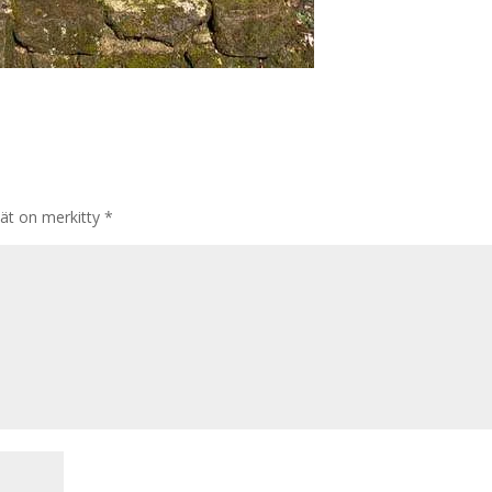
tät on merkitty
*