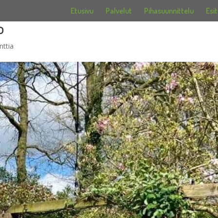
Etusivu
Palvelut
Pihasuunnittelu
Esit
o
ttia