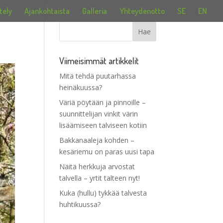
tely
Ajankohtaista
Galleria
Yhteydenotto
SE
EN
Viimeisimmät artikkelit
Mitä tehdä puutarhassa
heinäkuussa?
Väriä pöytään ja pinnoille –
suunnittelijan vinkit värin
lisäämiseen talviseen kotiin
Bakkanaaleja kohden –
kesäriemu on paras uusi tapa
Näitä herkkuja arvostat
talvella – yrtit talteen nyt!
Kuka (hullu) tykkää talvesta
huhtikuussa?