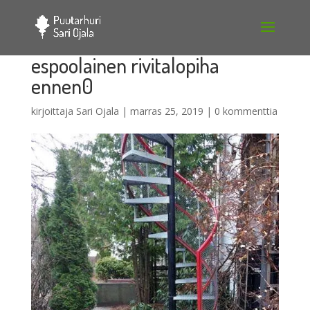
espoolainen rivitalopiha
ennen0
kirjoittaja
Sari Ojala
|
marras 25, 2019
|
0 kommenttia