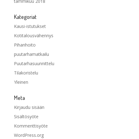
tammikuu 2018
Kategoriat
Kausi-istutukset
Kotitalousvähennys
Pihanhoito
puutarhamatkailu
Puutarhasuunnittelu
Tilakoristelu
Yleinen
Meta
Kirjaudu sisään
Sisältösyöte
Kommenttisyöte
WordPress.org