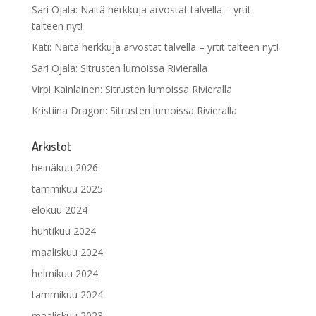
Sari Ojala
:
Näitä herkkuja arvostat talvella – yrtit
talteen nyt!
Kati
:
Näitä herkkuja arvostat talvella – yrtit talteen nyt!
Sari Ojala
:
Sitrusten lumoissa Rivieralla
Virpi Kainlainen
:
Sitrusten lumoissa Rivieralla
Kristiina Dragon
:
Sitrusten lumoissa Rivieralla
Arkistot
heinäkuu 2026
tammikuu 2025
elokuu 2024
huhtikuu 2024
maaliskuu 2024
helmikuu 2024
tammikuu 2024
maaliskuu 2023