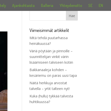
tely
Ajankohtaista
Galleria
Yhteydenotto
SE
EN
Viimeisimmät artikkelit
Mitä tehdä puutarhassa
heinäkuussa?
Väriä pöytään ja pinnoille –
suunnittelijan vinkit värin
lisäämiseen talviseen kotiin
Bakkanaaleja kohden –
kesäriemu on paras uusi tapa
Näitä herkkuja arvostat
talvella – yrtit talteen nyt!
Kuka (hullu) tykkää talvesta
huhtikuussa?