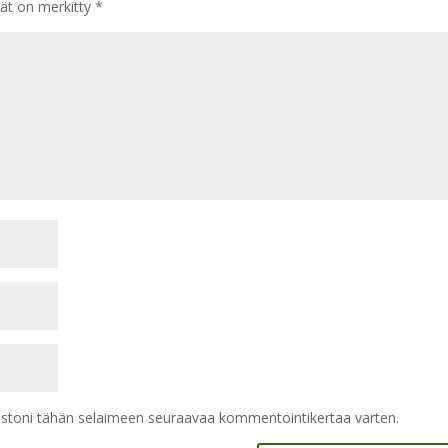
tät on merkitty
*
vustoni tähän selaimeen seuraavaa kommentointikertaa varten.