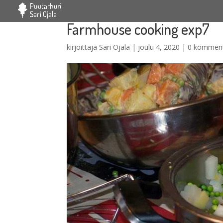
Farmhouse cooking exp7
kirjoittaja
Sari Ojala
|
joulu 4, 2020
|
0 komment