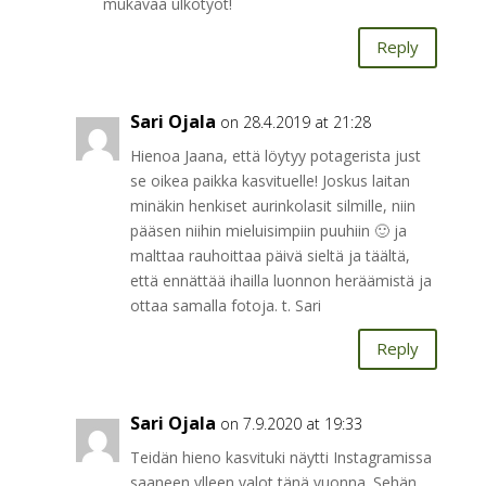
mukavaa ulkotyöt!
Reply
Sari Ojala
on 28.4.2019 at 21:28
Hienoa Jaana, että löytyy potagerista just
se oikea paikka kasvituelle! Joskus laitan
minäkin henkiset aurinkolasit silmille, niin
pääsen niihin mieluisimpiin puuhiin 🙂 ja
malttaa rauhoittaa päivä sieltä ja täältä,
että ennättää ihailla luonnon heräämistä ja
ottaa samalla fotoja. t. Sari
Reply
Sari Ojala
on 7.9.2020 at 19:33
Teidän hieno kasvituki näytti Instagramissa
saaneen ylleen valot tänä vuonna. Sehän