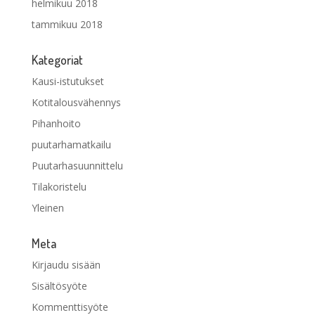
helmikuu 2018
tammikuu 2018
Kategoriat
Kausi-istutukset
Kotitalousvähennys
Pihanhoito
puutarhamatkailu
Puutarhasuunnittelu
Tilakoristelu
Yleinen
Meta
Kirjaudu sisään
Sisältösyöte
Kommenttisyöte