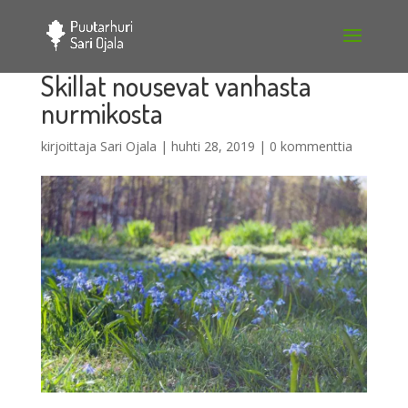
Skillat nousevat vanhasta
nurmikosta
kirjoittaja
Sari Ojala
|
huhti 28, 2019
|
0 kommenttia