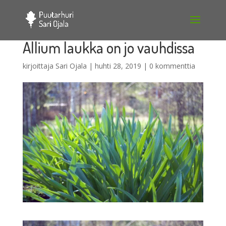
Allium laukka on jo vauhdissa
kirjoittaja
Sari Ojala
|
huhti 28, 2019
|
0 kommenttia